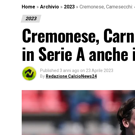
Home
»
Archivio
»
2023
»
Cremonese, Carnesecchi: «
2023
Cremonese, Carne
in Serie A anche
Published
3 anni ago
on
23 Aprile 2023
By
Redazione CalcioNews24