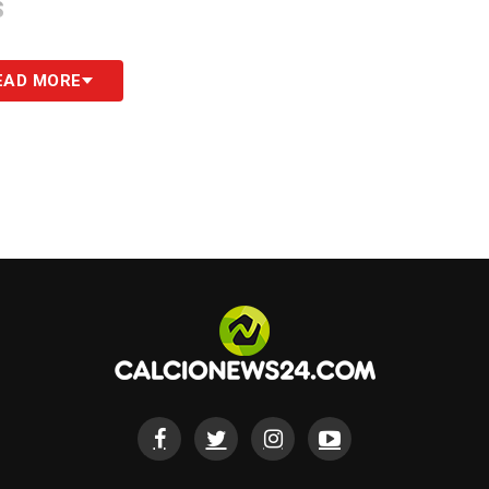
S
EAD MORE