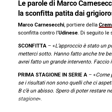
Le parole di Marco Carnesecc
la sconfitta patita dai grigior
Marco Carnesecchi
, portiere della
Crem
sconfitta contro l’
Udinese
. Di seguito le
SCONFITTA
– «
L’approccio è stato un po
metterci sotto. Hanno fatto anche tre bell
avrei fatto un grande intervento. Faccio
PRIMA STAGIONE IN SERIE A
– «
Come p
se i risultati non sono quelli che ci asp
B c’è un abisso. Spero di poter restare
stagione
».