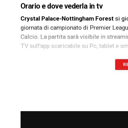
Orario e dove vederla in tv
Crystal Palace-Nottingham Forest
si gi
giornata di campionato di Premier Leagu
Calcio. La partita sarà visibile in stream
TV sull’app scaricabile su Pc, tablet e s
LA PLAYLIST DELLE NOSTRE TOP NEW
R