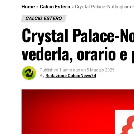
Home
»
Calcio Estero
»
Crystal Palace-Nottingham Fo
CALCIO ESTERO
Crystal Palace-N
vederla, orario e
Published
1 anno ago
on
5 Maggio 2025
By
Redazione CalcioNews24