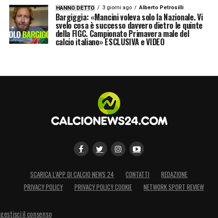
3 giorni ago
Alberto Petrosilli
HANNO DETTO
Bargiggia: «Mancini voleva solo la Nazionale. Vi
svelo cosa è successo davvero dietro le quinte
della FIGC. Campionato Primavera male del
calcio italiano» ESCLUSIVA e VIDEO
SCARICA L’APP DI CALCIO NEWS 24
CONTATTI
REDAZIONE
PRIVACY POLICY
PRIVACY POLICY COOKIE
NETWORK SPORT REVIEW
gestisci il consenso