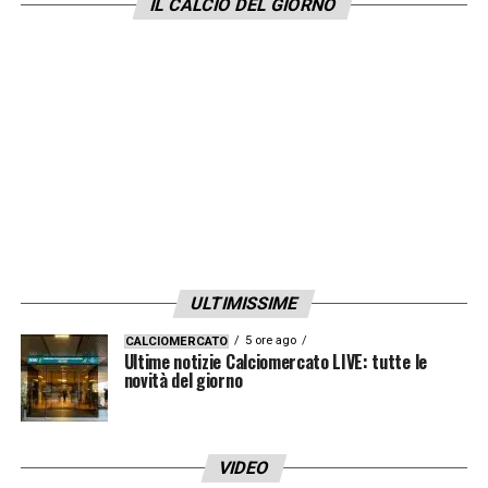
IL CALCIO DEL GIORNO
triennio. E soprattutto per non disperdere
troppi abbonati.
Ci sarebbero poi anche le briciole, ovvero le 3
partite in co-esclusiva con Dazn ancora da
assegnare, con la possibile variabile
Mediaset
a rischiare di rompere
ulteriormente le uova nel paniere. La
sensazione è che ne vedremo ancora delle
ULTIMISSIME
belle…
5 ore ago
CALCIOMERCATO
Ultime notizie Calciomercato LIVE: tutte le
LA PLAYLIST DELLE NOSTRE TOP NEWS
novità del giorno
VIDEO