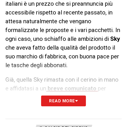
italiani è un prezzo che si preannuncia più
accessibile rispetto al recente passato, in
attesa naturalmente che vengano
formalizzate le proposte e i vari pacchetti. In
ogni caso, uno schiaffo alle ambizioni di
Sky
che aveva fatto della qualità del prodotto il
suo marchio di fabbrica, con buona pace per
le tasche degli abbonati.
Già, quella Sky rimasta con il cerino in mano
e affidatasi a un
breve comunicato
per
commentare l’assegnazione. Ma con
READ MORE
l’opzione del ricorso ancora al vaglio pur di
non abdicare e doversi rintanare nelle sole
competizioni internazionali per il prossimo