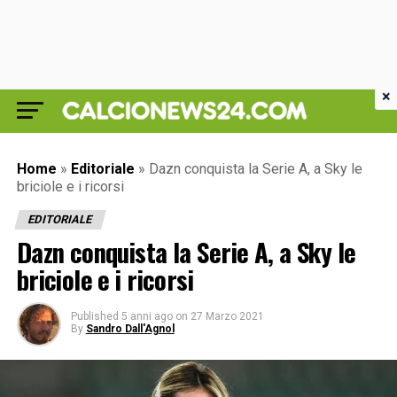
×
Home
»
Editoriale
»
Dazn conquista la Serie A, a Sky le
briciole e i ricorsi
EDITORIALE
Dazn conquista la Serie A, a Sky le
briciole e i ricorsi
Published
5 anni ago
on
27 Marzo 2021
By
Sandro Dall'Agnol