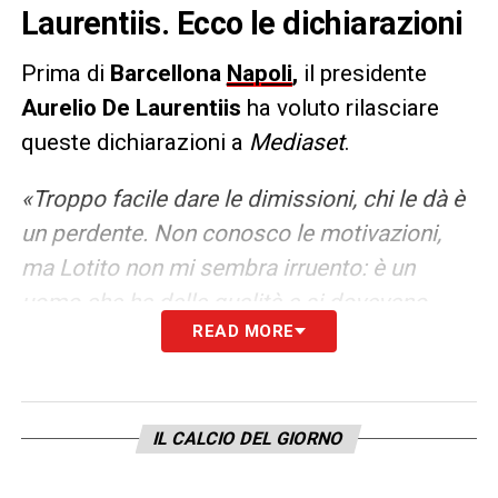
Laurentiis. Ecco le dichiarazioni
Prima di
Barcellona
Napoli
,
il presidente
Aurelio De Laurentiis
ha voluto rilasciare
queste dichiarazioni a
Mediaset
.
«Troppo facile dare le dimissioni, chi le dà è
un perdente. Non conosco le motivazioni,
ma Lotito non mi sembra irruento: è un
uomo che ha delle qualità e si dovevano
READ MORE
trovare soluzioni nel rapporto per cui una
squadra quasi a fine campionato non si
lascia. Mercato? Kvara ha ancora tanti anni
con noi e io vorrei estendergli il contratto.»
IL CALCIO DEL GIORNO