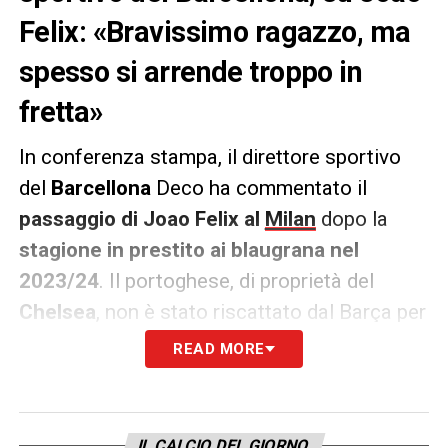
Felix: «Bravissimo ragazzo, ma
spesso si arrende troppo in
fretta»
In conferenza stampa, il direttore sportivo
del
Barcellona
Deco ha commentato il
passaggio di Joao Felix al
Milan
dopo la
stagione in prestito ai blaugrana nel
2023/24
. Il portoghese, di proprietà del
Chelsea
, non è stato riscattato dal Barça per
ragioni economiche
nonostante un’annata
READ MORE
positiva. Di seguito le sue parole sul
calciatore
rossonero
.
IL CALCIO DEL GIORNO