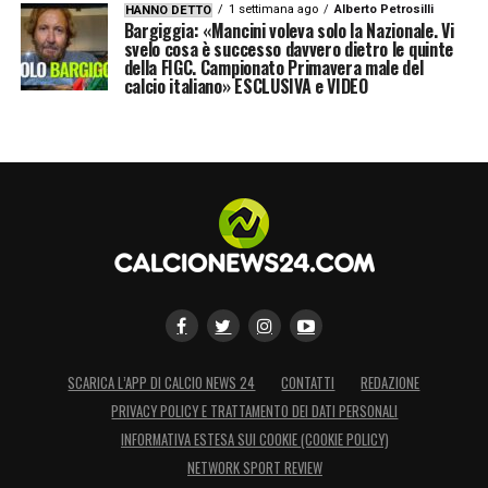
1 settimana ago
Alberto Petrosilli
HANNO DETTO
Bargiggia: «Mancini voleva solo la Nazionale. Vi
svelo cosa è successo davvero dietro le quinte
della FIGC. Campionato Primavera male del
calcio italiano» ESCLUSIVA e VIDEO
SCARICA L’APP DI CALCIO NEWS 24
CONTATTI
REDAZIONE
PRIVACY POLICY E TRATTAMENTO DEI DATI PERSONALI
INFORMATIVA ESTESA SUI COOKIE (COOKIE POLICY)
NETWORK SPORT REVIEW