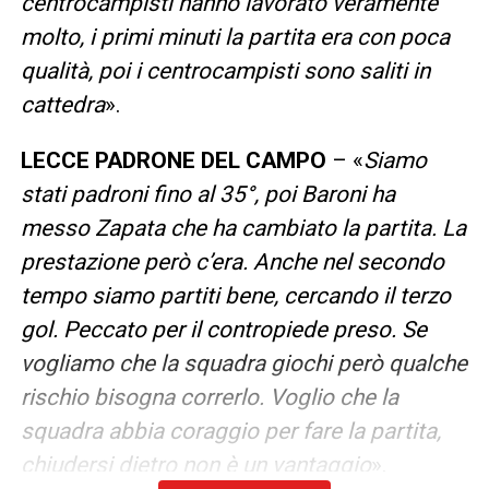
centrocampisti hanno lavorato veramente
molto, i primi minuti la partita era con poca
qualità, poi i centrocampisti sono saliti in
cattedra
».
LECCE PADRONE DEL CAMPO
– «
Siamo
stati padroni fino al 35°, poi Baroni ha
messo Zapata che ha cambiato la partita. La
prestazione però c’era. Anche nel secondo
tempo siamo partiti bene, cercando il terzo
gol. Peccato per il contropiede preso. Se
vogliamo che la squadra giochi però qualche
rischio bisogna correrlo. Voglio che la
squadra abbia coraggio per fare la partita,
chiudersi dietro non è un vantaggio
».