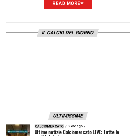
READ MORE
IL SECONDO TEMPO
– «
Non volevamo
arretrare, loro cambiando assetto ci hanno
creato qualche difficoltà. Abbiamo preso
IL CALCIO DEL GIORNO
ripartenze importanti sulle seconde palle.
Poi c’è anche la forza degli avversari
».
UN LECCE CORAGGIOSO
– «
Ai calciatori
martedì ho parlato di coraggio. Con la paura
non si può fare questo lavoro. I miei ragazzi
devono sapere che i tifosi si aspettano
sempre qualcosa in più e noi dobbiamo
essere bravi a darlo, senza intimorirci,
ULTIMISSIME
avendo coraggio
».
2 ore ago
CALCIOMERCATO
Ultime notizie Calciomercato LIVE: tutte le
VERSO LA CREMONESE
– «
Prima di tutto i