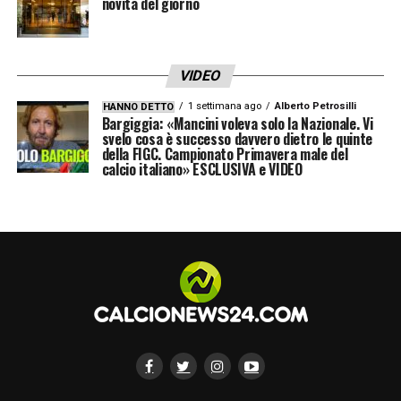
novità del giorno
tre punti che danno morale. Portiamo
l’entusiasmo di tutti, si deve creare positività
attorno a questa squadra. Abbiamo
VIDEO
giocatori di esperienza e altri alle prime
1 settimana ago
Alberto Petrosilli
HANNO DETTO
Bargiggia: «Mancini voleva solo la Nazionale. Vi
armi. Dobbiamo essere tutti bravi ad
svelo cosa è successo davvero dietro le quinte
della FIGC. Campionato Primavera male del
aiutarli
».
calcio italiano» ESCLUSIVA e VIDEO
SUL RIGORE
– «
Ho pregato. Poi credo che
Graziano Fiorita ci abbia dato una mano da
lassù. Ero tranquillo, senza agitarmi,
sperando che andasse come è andata
».
LA PLAYLIST DELLE NOSTRE TOP NEWS