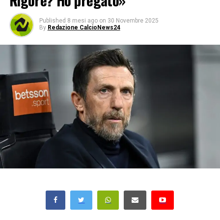
Rigore? Ho pregato»
Published
8 mesi ago
on
30 Novembre 2025
By
Redazione CalcioNews24