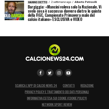
2 settimane ago
Alberto Petrosilli
HANNO DETTO
Bargiggia: «Mancini voleva solo la Nazionale. Vi
svelo cosa è successo davvero dietro le quinte
della FIGC. Campionato Primavera male del
calcio italiano» ESCLUSIVA e VIDEO
SCARICA L’APP DI CALCIO NEWS 24
CONTATTI
REDAZIONE
PRIVACY POLICY E TRATTAMENTO DEI DATI PERSONALI
INFORMATIVA ESTESA SUI COOKIE (COOKIE POLICY)
NETWORK SPORT REVIEW