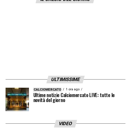
scelta dopo aver parlato con Giuntoli. Siamo
rimasti fedeli alla Juve perché era quello che
voleva lui, quello che voleva la Juve e Thiago
Motta è un nome che ha fatto subito quello
di Michele. Giusto che sia andata così
».
LA PLAYLIST DELLE NOSTRE TOP NEWS
ULTIMISSIME
1 ora ago
CALCIOMERCATO
Ultime notizie Calciomercato LIVE: tutte le
novità del giorno
VIDEO