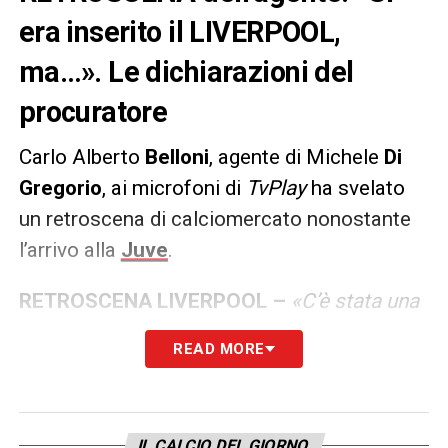
era inserito il LIVERPOOL,
ma…». Le dichiarazioni del
procuratore
Carlo Alberto
Belloni
, agente di Michele
Di
Gregorio
, ai microfoni di
TvPlay
ha svelato
un retroscena di calciomercato nonostante
l’arrivo alla
Juve
.
RETROSCENA LIVERPOOL –
«C’è stata una
chiacchierata con il Liverpool e ovviamente
READ MORE
ci ha fatto molto piacere. Noi però avevamo
dato una parola e avevamo le idee chiare
dopo Monza. Non avevamo però dubbi sulla
IL CALCIO DEL GIORNO