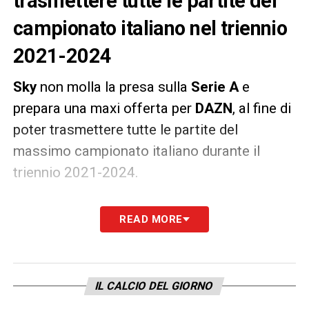
trasmettere tutte le partite del
campionato italiano nel triennio
2021-2024
Sky
non molla la presa sulla
Serie A
e
prepara una maxi offerta per
DAZN
, al fine di
poter trasmettere tutte le partite del
massimo campionato italiano durante il
triennio 2021-2024.
Come riportato da
Il Sole 24 Ore
, Sky – che
READ MORE
al momento detiene i diritti tv per sole tre
partite a ogni giornata di campionato – è
pronta a offrire
mezzo miliardo di euro
IL CALCIO DEL GIORNO
all’anno a DAZN.