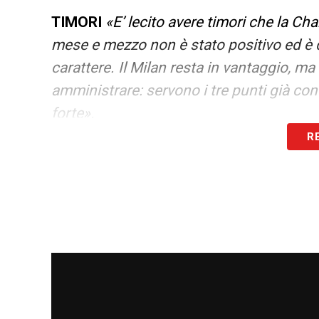
TIMORI
«E’ lecito avere timori che la C
mese e mezzo non è stato positivo ed è q
carattere. Il Milan resta in vantaggio, m
amministrare: servono i tre punti già co
forte».
R
ALLEGRI HA CHIESTO DI RESETTARE
«
parlare e bisogna rimboccarsi le maniche
Il peso della Champions e il mome
LE COLPE DEL MISTER
«Il valore di All
vanno i giocatori che devono avere quest
l’obiettivo. Un allenatore può trasmettert
panchina e non può segnare».