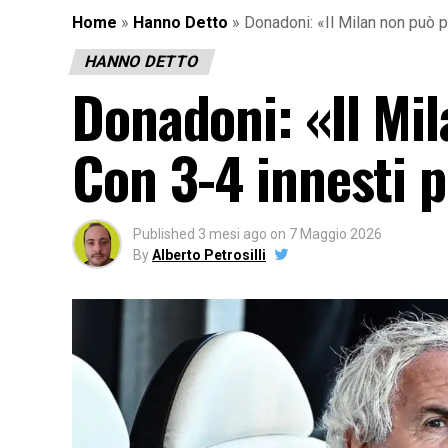
Home
»
Hanno Detto
»
Donadoni: «Il Milan non può p
HANNO DETTO
Donadoni: «Il Mil
Con 3-4 innesti 
Published
3 mesi ago
on
7 Maggio 2026
By
Alberto Petrosilli