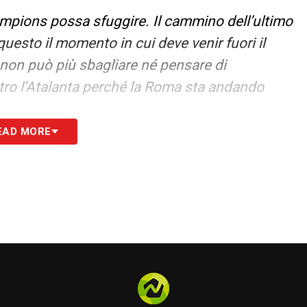
hampions possa sfuggire. Il cammino dell’ultimo
uesto il momento in cui deve venir fuori il
a non può più sbagliare né pensare di
ntro l’Atalanta perché la Roma sta andando
EAD MORE
Condivido le sue parole. Adesso serve a poco
 per chiudere la stagione in questa posizione».
nto degli attaccanti
egri è conosciuto e riconosciuto da tutti. In campo
a volontà e questo desiderio di centrare
i le sue motivazioni, ma poi… lui resta in