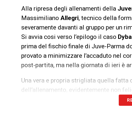
Alla ripresa degli allenamenti della
Juve
Massimiliano
Allegri
, tecnico della for
severamente davanti al gruppo per un rim
Si avvia cosi verso l’epilogo il caso
Dyba
prima del fischio finale di Juve-Parma do
provato a minimizzare l’accaduto nel cors
post-partita, ma nella giornata di ieri è 
Una vera e propria strigliata quella fatta
dell’allenamento, evidentemente non feli
quell’occasione. Prima della seduta alla
R
richiamo alla
Joya
argentina, davanti ai 
Palermo ha incassato e chiesto scusa a t
avuto in occasione di Juve-Parma. Si chi