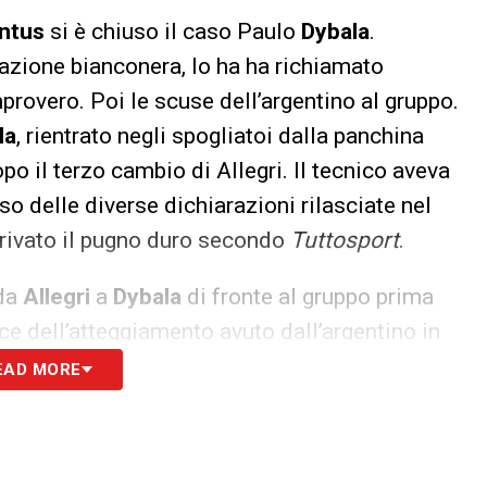
ntus
si è chiuso il caso Paulo
Dybala
.
mazione bianconera, lo ha ha richiamato
provero. Poi le scuse dell’argentino al gruppo.
la
, rientrato negli spogliatoi dalla panchina
po il terzo cambio di Allegri. Il tecnico aveva
o delle diverse dichiarazioni rilasciate nel
arrivato il pugno duro secondo
Tuttosport
.
 da
Allegri
a
Dybala
di fronte al gruppo prima
ce dell’atteggiamento avuto dall’argentino in
Continassa
, Allegri ha portato un severo
EAD MORE
compagni e allo staff, ma questa volta l’ex
utti i compagni e lo staff per il comportamento
ude il caso, il malumore resta sopratutto per