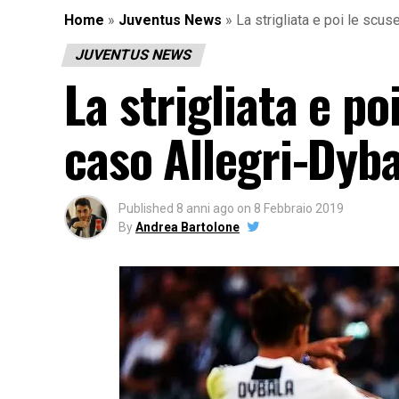
Home
»
Juventus News
»
La strigliata e poi le scus
JUVENTUS NEWS
La strigliata e po
caso Allegri-Dyba
Published
8 anni ago
on
8 Febbraio 2019
By
Andrea Bartolone