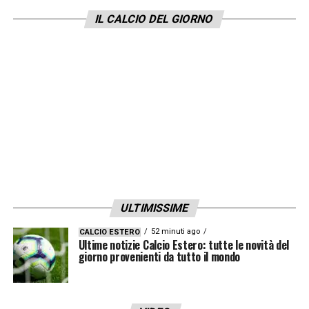
grande collettivo,
i gol di Harvey Elliott,
IL CALCIO DEL GIORNO
Omari Hutchinson e Jonathan Rowe
rappresentano le tre anime di questa
squadra: la classe del leader, la fantasia
dell’individualista e il cuore del gregario
diventato eroe.
Harvey Elliott – Il leader tecnico
Non è più una promessa, ma una solida certezza
del Liverpool e il faro di questa nazionale. Elliott ha
giocato un torneo da leader assoluto, culminato
ULTIMISSIME
con il gol che ha aperto le marcature in finale, un
52 minuti ago
CALCIO ESTERO
inserimento perfetto concluso con la freddezza del
Ultime notizie Calcio Estero: tutte le novità del
veterano. Durante tutta la competizione è stato il
giorno provenienti da tutto il mondo
metronomo della squadra, abbassandosi a
prendere palla e dettando i tempi con una qualità
di palleggio e una visione di gioco di categoria