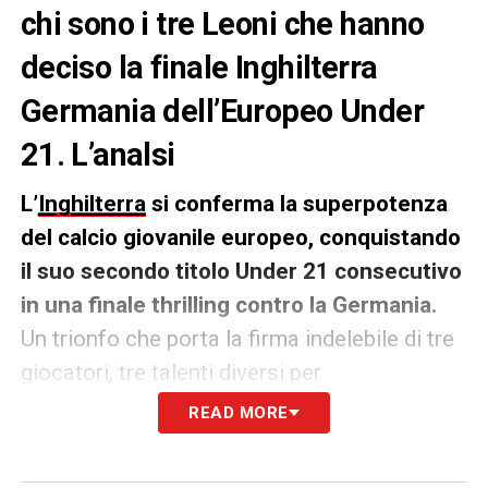
chi sono i tre Leoni che hanno
deciso la finale Inghilterra
Germania dell’Europeo Under
21. L’analsi
L’
Inghilterra
si conferma la superpotenza
del calcio giovanile europeo, conquistando
il suo secondo titolo Under 21 consecutivo
in una finale thrilling contro la Germania.
Un trionfo che porta la firma indelebile di tre
giocatori, tre talenti diversi per
caratteristiche e percorso che hanno
READ MORE
impresso a fuoco il loro nome sulla partita
più importante. Se il successo è figlio di un