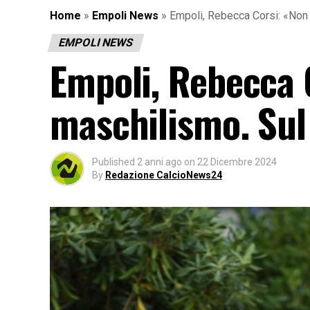
Home
»
Empoli News
»
Empoli, Rebecca Corsi: «Non 
EMPOLI NEWS
Empoli, Rebecca 
maschilismo. Sul
Published
2 anni ago
on
22 Dicembre 2024
By
Redazione CalcioNews24