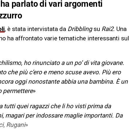
ha parlato di vari argomenti
azzurro
li
, è stata intervistata da
Dribbling
su
Rai2
. Una
ano ha affrontato varie tematiche interessanti sul
lismo, ho rinunciato a un po’ di vita giovane.
to che più c’ero e meno scuse avevo. Più ero
ancora oggi nonostante abbia una bambina. È un
o permettere
»
 tutti quei ragazzi che li ho visti prima da
ni, magari per indossare maglie importanti. Da
ci, Rugani
»