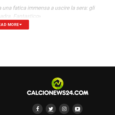
 una fatica immensa a uscire la sera: gli
adra. Fantastico
»
EAD MORE
i, molto. Perché poi alla fine non sarebbe
 vogliamo bene. Gli scontri sono all’ordine del
o ci si arriva sempre. Mi ha insegnato a stare
erò sempre dentro di me
»
S