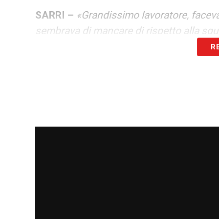
SARRI –
«Grandissimo lavoratore, faceva
sembrava di mancare di rispetto alla squ
R
PAPÀ FABRIZIO
–
«Abbiamo visioni simil
possibile lavorare insieme, per quanto ci
giorno, però con il ragionamento reciproc
zitta e ascoltare, sono parole che ripet
LA PLAYLIST DELLE NOSTRE TOP NEW