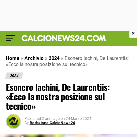
×
Home
»
Archivio
»
2024
»
Esonero Iachini, De Laurentiis:
«Ecco la nostra posizione sul tecnico»
2024
Esonero Iachini, De Laurentiis:
«Ecco la nostra posizione sul
tecnico»
Published
2 anni ago
on
24 Marzo 2024
By
Redazione CalcioNews24