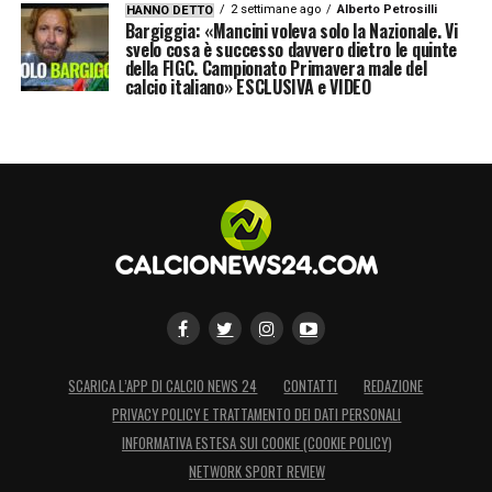
2 settimane ago
Alberto Petrosilli
HANNO DETTO
Bargiggia: «Mancini voleva solo la Nazionale. Vi
svelo cosa è successo davvero dietro le quinte
della FIGC. Campionato Primavera male del
calcio italiano» ESCLUSIVA e VIDEO
SCARICA L’APP DI CALCIO NEWS 24
CONTATTI
REDAZIONE
PRIVACY POLICY E TRATTAMENTO DEI DATI PERSONALI
INFORMATIVA ESTESA SUI COOKIE (COOKIE POLICY)
NETWORK SPORT REVIEW