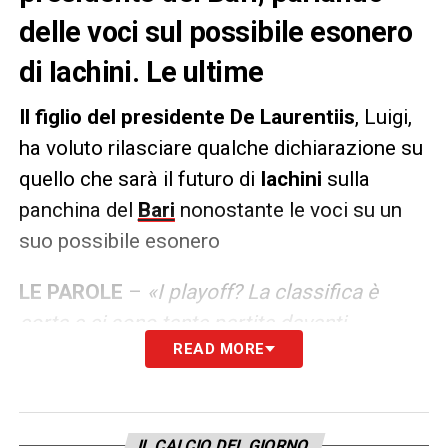
delle voci sul possibile esonero
di Iachini. Le ultime
Il figlio del presidente De Laurentiis
, Luigi,
ha voluto rilasciare qualche dichiarazione su
quello che sarà il futuro di
Iachini
sulla
panchina del
Bari
nonostante le voci su un
suo possibile esonero
LE PAROLE
–
«I playoff? La classifica è
corta e ci sono tante partite davanti,
READ MORE
dobbiamo restare uniti e compatti perché
secondo me ancora ci si può arrivare. Iachini
è arrivato da poco tempo, sicuramente ha
già dato una grossa impronta alla squadra. È
IL CALCIO DEL GIORNO