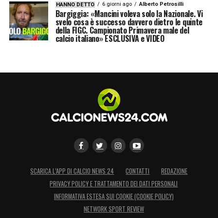
6 giorni ago
Alberto Petrosilli
HANNO DETTO
Bargiggia: «Mancini voleva solo la Nazionale. Vi
svelo cosa è successo davvero dietro le quinte
della FIGC. Campionato Primavera male del
calcio italiano» ESCLUSIVA e VIDEO
SCARICA L’APP DI CALCIO NEWS 24
CONTATTI
REDAZIONE
PRIVACY POLICY E TRATTAMENTO DEI DATI PERSONALI
INFORMATIVA ESTESA SUI COOKIE (COOKIE POLICY)
NETWORK SPORT REVIEW