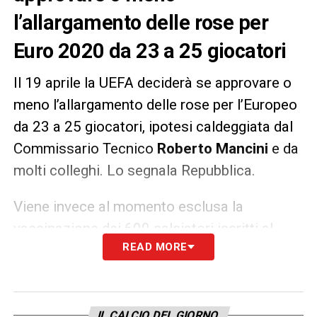
l’allargamento delle rose per
Euro 2020 da 23 a 25 giocatori
Il 19 aprile la UEFA deciderà se approvare o
meno l’allargamento delle rose per l’Europeo
da 23 a 25 giocatori, ipotesi caldeggiata dal
Commissario Tecnico
Roberto Mancini
e da
molti colleghi. Lo segnala Repubblica.
Viene invece al momento esclusa la
vaccinazione dei 600 calciatori iscritti al
READ MORE
torneo, se non su indicazione dei rispettivi
governi
LA PLAYLIST DELLE NOSTRE TOP NEWS
IL CALCIO DEL GIORNO