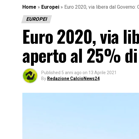
Home
»
Europei
»
Euro 2020, via libera dal Governo:
EUROPEI
Euro 2020, via li
aperto al 25% di
Published
5 anni ago
on
13 Aprile 2021
By
Redazione CalcioNews24