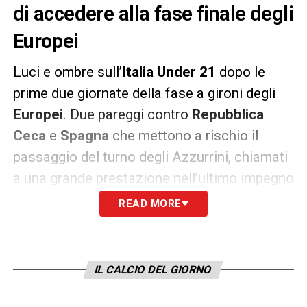
di accedere alla fase finale degli
Europei
Luci e ombre sull’
Italia Under 21
dopo le
prime due giornate della fase a gironi degli
Europei
. Due pareggi contro
Repubblica
Ceca
e
Spagna
che mettono a rischio il
passaggio del turno degli Azzurrini, chiamati
a una grande prestazione nell’ultimo impegno
con i padroni di casa della
Slovenia
.
READ MORE
Europei Under 21: l’Italia di Nicolato
si qualifica così
IL CALCIO DEL GIORNO
Vittoria contro la Slovenia