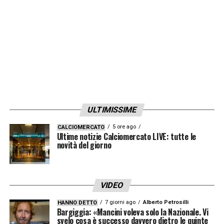
Pareggio contro la Slovenia e vittoria della Spagna
contro la Repubblica Ceca
Pareggio contro la Slovenia e pareggio tra
Repubblica Ceca e Spagna. All’Italia servono due
reti in più della selezione ceca.
LA PLAYLIST DELLE NOSTRE TOP NEWS
ULTIMISSIME
5 ore ago
CALCIOMERCATO
Ultime notizie Calciomercato LIVE: tutte le
novità del giorno
VIDEO
7 giorni ago
Alberto Petrosilli
HANNO DETTO
Bargiggia: «Mancini voleva solo la Nazionale. Vi
svelo cosa è successo davvero dietro le quinte