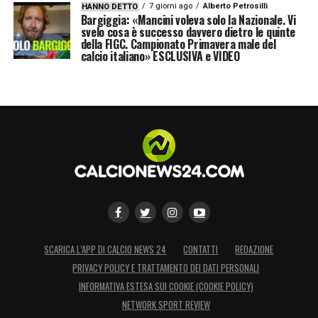
7 giorni ago
Alberto Petrosilli
HANNO DETTO
Bargiggia: «Mancini voleva solo la Nazionale. Vi
svelo cosa è successo davvero dietro le quinte
della FIGC. Campionato Primavera male del
calcio italiano» ESCLUSIVA e VIDEO
SCARICA L’APP DI CALCIO NEWS 24
CONTATTI
REDAZIONE
PRIVACY POLICY E TRATTAMENTO DEI DATI PERSONALI
INFORMATIVA ESTESA SUI COOKIE (COOKIE POLICY)
NETWORK SPORT REVIEW