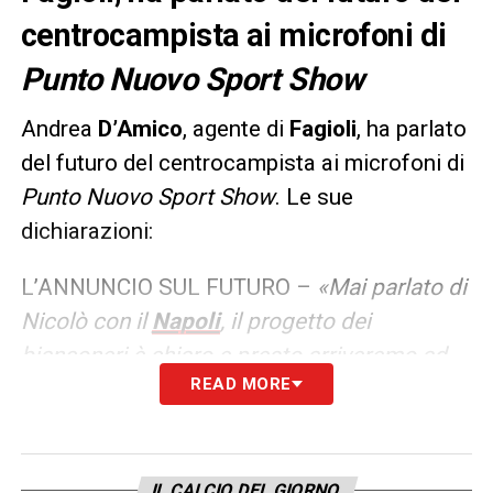
centrocampista ai microfoni di
Punto Nuovo
Sport Show
Andrea
D’Amico
, agente di
Fagioli
, ha parlato
del futuro del centrocampista ai microfoni di
Punto Nuovo Sport Show
. Le sue
dichiarazioni:
L’ANNUNCIO SUL FUTURO –
«Mai parlato di
Nicolò con il
Napoli
, il progetto dei
bianconeri è chiaro e presto arriveremo ad
READ MORE
una decisione comune a noi e al volere del
club».
LA PLAYLIST DELLE NOSTRE TOP NEWS
IL CALCIO DEL GIORNO