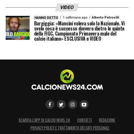
VIDEO
1 settimana ago
Alberto Petrosilli
HANNO DETTO
Bargiggia: «Mancini voleva solo la Nazionale. Vi
svelo cosa è successo davvero dietro le quinte
della FIGC. Campionato Primavera male del
calcio italiano» ESCLUSIVA e VIDEO
SCARICA L’APP DI CALCIO NEWS 24
CONTATTI
REDAZIONE
PRIVACY POLICY E TRATTAMENTO DEI DATI PERSONALI