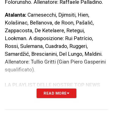
Folorunsho. Allenatore: Raffaele Palladino.
Atalanta:
Carnesecchi, Djimsiti, Hien,
Kolašinac, Bellanova, de Roon, Pašalić,
Zappacosta, De Ketelaere, Retegui,
Lookman. A disposizione: Rui Patrício,
Rossi, Sulemana, Cuadrado, Ruggeri,
Samardžić, Brescianini, Del Lungo, Maldini.
Allenatore: Tullio Gritti (Gian Piero Gasperini
squalificato).
LA PLAYLIST DELLE NOSTRE TOP NEWS
READ MORE