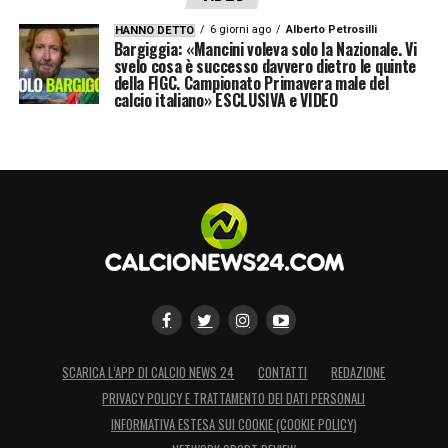
6 giorni ago
Alberto Petrosilli
HANNO DETTO
Bargiggia: «Mancini voleva solo la Nazionale. Vi
svelo cosa è successo davvero dietro le quinte
della FIGC. Campionato Primavera male del
calcio italiano» ESCLUSIVA e VIDEO
SCARICA L’APP DI CALCIO NEWS 24
CONTATTI
REDAZIONE
PRIVACY POLICY E TRATTAMENTO DEI DATI PERSONALI
INFORMATIVA ESTESA SUI COOKIE (COOKIE POLICY)