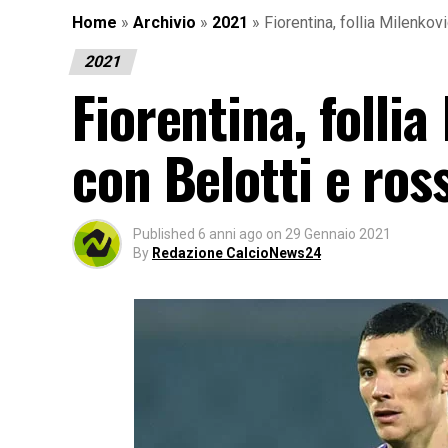
Home
»
Archivio
»
2021
»
Fiorentina, follia Milenkovi
2021
Fiorentina, follia
con Belotti e ros
Published
6 anni ago
on
29 Gennaio 2021
By
Redazione CalcioNews24