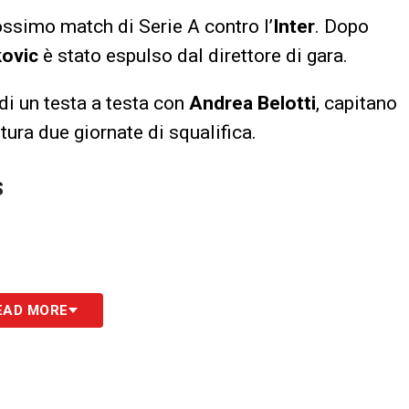
ossimo match di Serie A contro l’
Inter
. Dopo
kovic
è stato espulso dal direttore di gara.
 di un testa a testa con
Andrea Belotti
, capitano
ttura due giornate di squalifica.
S
EAD MORE