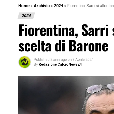
Home
»
Archivio
»
2024
»
Fiorentina, Sarri si allonta
2024
Fiorentina, Sarri 
scelta di Barone
Published
2 anni ago
on
3 Aprile 2024
By
Redazione CalcioNews24