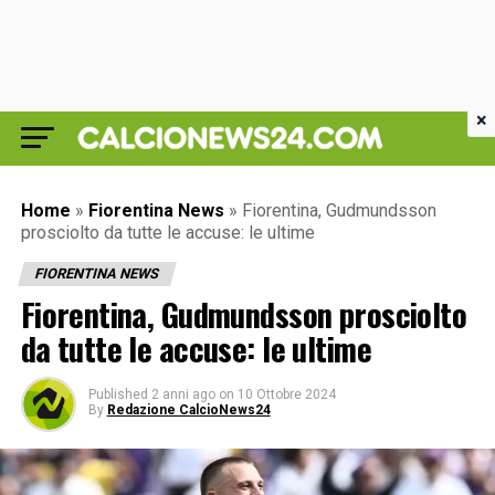
×
Home
»
Fiorentina News
»
Fiorentina, Gudmundsson
prosciolto da tutte le accuse: le ultime
FIORENTINA NEWS
Fiorentina, Gudmundsson prosciolto
da tutte le accuse: le ultime
Published
2 anni ago
on
10 Ottobre 2024
By
Redazione CalcioNews24