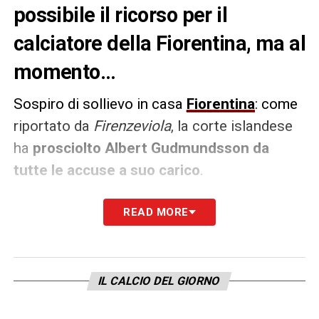
possibile il ricorso per il
calciatore della Fiorentina, ma al
momento…
Sospiro di sollievo in casa
Fiorentina
: come
riportato da
Firenzeviola
, la corte islandese
ha
prosciolto Albert Gudmundsson da
tutte le accuse a suo carico
.
Il calciatore islandese era accusato di
READ MORE
cattiva condotta sessuale
in seguito ad
alcuni fatti avvenuti nell’
estate del 2023
.
Nelle prossime ore dovrebbero arrivare nuovi
IL CALCIO DEL GIORNO
aggiornamenti sull’
eventuale ricorso
dell’accusa
nei suoi confronti.