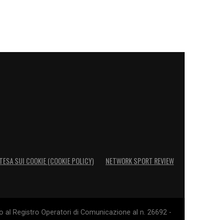
TESA SUI COOKIE (COOKIE POLICY)
NETWORK SPORT REVIEW
o al Registro Operatori di Comunicazione al n. 26692 -