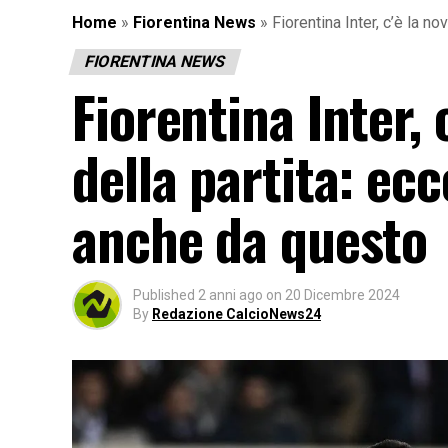
Home
»
Fiorentina News
»
Fiorentina Inter, c’è la n
FIORENTINA NEWS
Fiorentina Inter, 
della partita: ec
anche da questo
Published
2 anni ago
on
20 Dicembre 2024
By
Redazione CalcioNews24