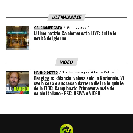
dalla propria panchina, chiamando in causa
l’uomo di maggiore spessore internazionale.
ULTIMISSIME
È scoccata così, in netto anticipo, l’ora di
9 minuti ago
CALCIOMERCATO
Ultime notizie Calciomercato LIVE: tutte le
David De Gea
.
novità del giorno
Il fuoriclasse iberico, inizialmente destinato
a una partita di riposo,
è stato costretto a
VIDEO
effettuare un riscaldamento lampo per
1 settimana ago
Alberto Petrosilli
HANNO DETTO
infilare i guantoni e posizionarsi sulla linea
Bargiggia: «Mancini voleva solo la Nazionale. Vi
svelo cosa è successo davvero dietro le quinte
di porta all’inizio del secondo tempo
. A lui è
della FIGC. Campionato Primavera male del
calcio italiano» ESCLUSIVA e VIDEO
affidato ora l’arduo compito di blindare la
porta, infondere tranquillità a un reparto
arretrato in palese affanno e guidare i
compagni nel difficile tentativo di compiere
una disperata rimonta in questa seconda