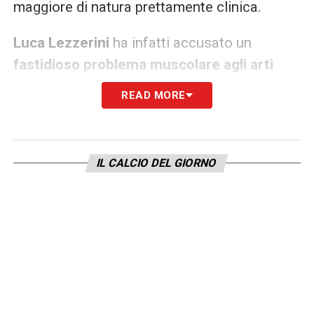
maggiore di natura prettamente clinica.
Luca Lezzerini
ha infatti accusato un
fastidioso problema muscolare agli arti
inferiori durante i primi quarantacinque
READ MORE
minuti di gioco
. Il dolore si è acutizzato a
ridosso dell’intervallo. Lo staff medico, dopo
un rapido consulto, ha decretato
IL CALCIO DEL GIORNO
l’impossibilità di proseguire il match per
evitare di aggravare la lesione muscolare.
L’esperienza di De Gea per guidare la
rimonta
Per tamponare questa pesante tegola, mister
Vanoli ha dovuto pescare immediatamente