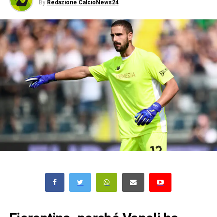
By
Redazione CalcioNews24