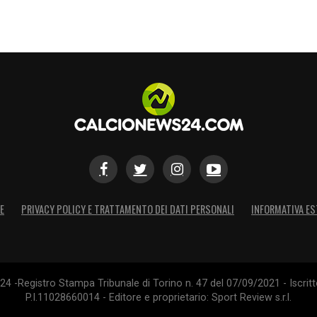
E
PRIVACY POLICY E TRATTAMENTO DEI DATI PERSONALI
INFORMATIVA ES
4 -Registro Stampa Tribunale di Torino n. 47 del 07/09/2021 - Iscritt
P.I.11028660014 - Editore e proprietario: Sport Review s.r.l.