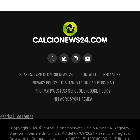
SCARICA L’APP DI CALCIO NEWS 24
CONTATTI
REDAZIONE
PRIVACY POLICY E TRATTAMENTO DEI DATI PERSONALI
INFORMATIVA ESTESA SUI COOKIE (COOKIE POLICY)
NETWORK SPORT REVIEW
gestisci il consenso
Copyright 2026 © riproduzione riservata Calcio News 24 -Registro
Stampa Tribunale di Torino n. 47 del 07/09/2021 - Iscritto al Registro
Operatori di Comunicazione al n. 26692 - P.I.11028660014 - Editore e