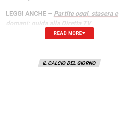
LEGGI ANCHE –
Partite oggi, stasera e
domani: guida alla Diretta TV
READ MORE
Per vedere la
Champions in TV
basta
abbonarsi a NOW: in questo momento
l’abbonamento annuale è
in sconto al prezzo
IL CALCIO DEL GIORNO
di 19,99€ al mese
. In alternativa, si può
optare per quello mensile a 29,99€ al mese.