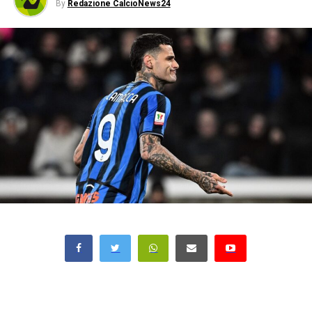
By
Redazione CalcioNews24