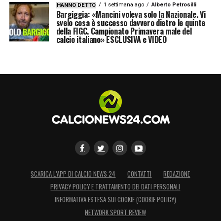
1 settimana ago
Alberto Petrosilli
HANNO DETTO
Bargiggia: «Mancini voleva solo la Nazionale. Vi
svelo cosa è successo davvero dietro le quinte
della FIGC. Campionato Primavera male del
calcio italiano» ESCLUSIVA e VIDEO
SCARICA L’APP DI CALCIO NEWS 24
CONTATTI
REDAZIONE
PRIVACY POLICY E TRATTAMENTO DEI DATI PERSONALI
INFORMATIVA ESTESA SUI COOKIE (COOKIE POLICY)
NETWORK SPORT REVIEW