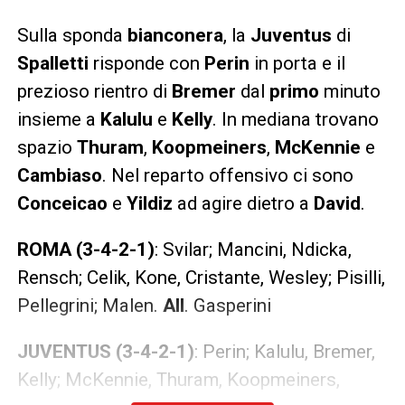
Sulla sponda
bianconera
, la
Juventus
di
Spalletti
risponde con
Perin
in porta e il
prezioso rientro di
Bremer
dal
primo
minuto
insieme a
Kalulu
e
Kelly
. In mediana trovano
spazio
Thuram
,
Koopmeiners
,
McKennie
e
Cambiaso
. Nel reparto offensivo ci sono
Conceicao
e
Yildiz
ad agire dietro a
David
.
ROMA (3-4-2-1)
: Svilar; Mancini, Ndicka,
Rensch; Celik, Kone, Cristante, Wesley; Pisilli,
Pellegrini; Malen.
All
. Gasperini
JUVENTUS (3-4-2-1)
: Perin; Kalulu, Bremer,
Kelly; McKennie, Thuram, Koopmeiners,