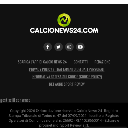
SCARICA L’APP DI CALCIO NEWS 24
CONTATTI
REDAZIONE
PRIVACY POLICY E TRATTAMENTO DEI DATI PERSONALI
INFORMATIVA ESTESA SUI COOKIE (COOKIE POLICY)
NETWORK SPORT REVIEW
gestisci il consenso
Copyright 2026 © riproduzione riservata Calcio News 24 -Registro
Stampa Tribunale di Torino n. 47 del 07/09/2021 - Iscritto al Registro
Operatori di Comunicazione al n. 26692 - P.I.11028660014 - Editore e
proprietario: Sport Review s.r.l.