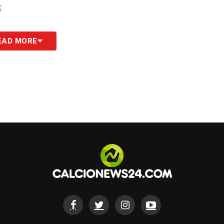
S
EAD MORE