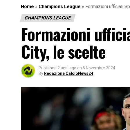
Home
»
Champions League
»
Formazioni ufficiali S
CHAMPIONS LEAGUE
Formazioni uffic
City, le scelte
Published
2 anni ago
on
5 Novembre 2024
By
Redazione CalcioNews24