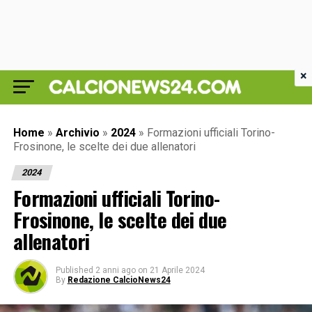
×
Home
»
Archivio
»
2024
»
Formazioni ufficiali Torino-
Frosinone, le scelte dei due allenatori
2024
Formazioni ufficiali Torino-
Frosinone, le scelte dei due
allenatori
Published
2 anni ago
on
21 Aprile 2024
By
Redazione CalcioNews24