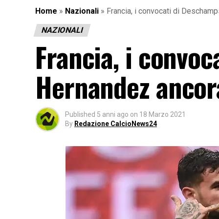
Home
»
Nazionali
»
Francia, i convocati di Deschamp
NAZIONALI
Francia, i convo
Hernandez ancora 
Published
5 anni ago
on
18 Marzo 2021
By
Redazione CalcioNews24