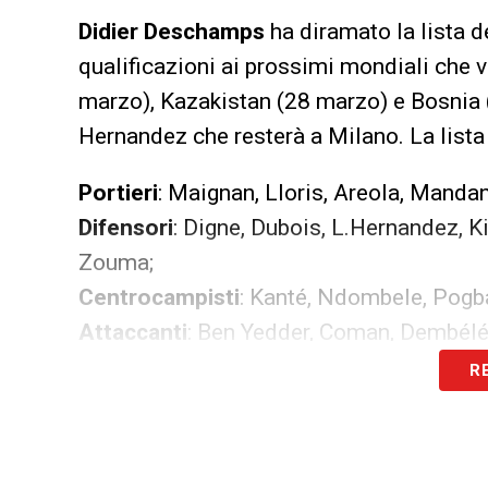
Didier Deschamps
ha diramato la lista de
qualificazioni ai prossimi mondiali che v
marzo), Kazakistan (28 marzo) e Bosnia
Hernandez che resterà a Milano. La lista
Portieri
: Maignan, Lloris, Areola, Manda
Difensori
: Digne, Dubois, L.Hernandez, 
Zouma;
Centrocampisti
: Kanté, Ndombele, Pogba
Attaccanti
: Ben Yedder, Coman, Dembélé
R
LA PLAYLIST DELLE NOSTRE TOP NEW