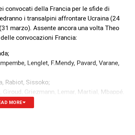
i convocati della Francia per le sfide di
edranno i transalpini affrontare Ucraina (24
 (31 marzo). Assente ancora una volta Theo
 delle convocazioni Francia:
nda;
Kimpembe, Lenglet, F.Mendy, Pavard, Varane,
, Rabiot, Sissoko;
, Giroud, Griezmann, Lemar, Martial, Mbappé.
EAD MORE
S