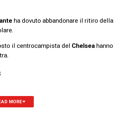
Kante
ha dovuto abbandonare il ritiro della
lare.
posto il centrocampista del
Chelsea
hanno
tra.
S
EAD MORE