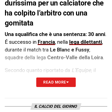
durissima per un calciatore che
ha colpito l’arbitro con una
gomitata
Una squalifica che è una sentenza: 30 anni
.
É successo in
Francia
, nella
lega dilettanti
,
durante il match tra
Le Blanc e Fussy
,
squadre della lega
Centro-Valle della Loira
.
Secondo quanto riportato da
L’Equipe
, il
calciatore squalificato,
Aliu Costa
,
avrebbe
READ MORE
colpito il direttore di gara con una
gomitata
. Una decisione della commissione
disciplinare che ha voluto mandare un
IL CALCIO DEL GIORNO
messaggio chiaro:
pugno duro contro le