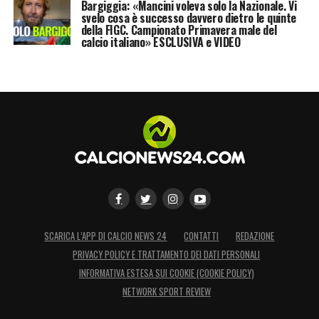
Bargiggia: «Mancini voleva solo la Nazionale. Vi
svelo cosa è successo davvero dietro le quinte
della FIGC. Campionato Primavera male del
calcio italiano» ESCLUSIVA e VIDEO
SCARICA L’APP DI CALCIO NEWS 24
CONTATTI
REDAZIONE
PRIVACY POLICY E TRATTAMENTO DEI DATI PERSONALI
INFORMATIVA ESTESA SUI COOKIE (COOKIE POLICY)
NETWORK SPORT REVIEW