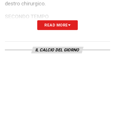
destro chirurgico.
SECONDO TEMPO
READ MORE
Primo acuto della ripresa è uno stop di petto
su grande cambio di campo di Rabiot con
sfera servita a Kounde per il suo puntuale
IL CALCIO DEL GIORNO
inserimento. Al 58′, sul 2-0 e il pieno governo
dell’incontro, si diverte a palleggiare nello
stretto con Olise all’altezza del centrocampo,
i tifosi fanno gli “olè” come se la
qualificazione fosse cosa già fatta
. Al 63′
scambio con Kounde, poi cerca un’imbucata
per Olise ma la traiettoria è troppo profonda.
Al 71′ avvia la ripartenza a campo aperto,