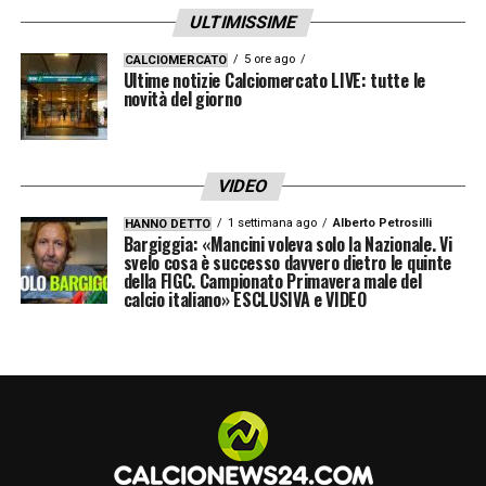
palla a Mbappé per Olise che a tu per tu col
ULTIMISSIME
portiere si fa ipnotizzare. A un quarto d’ora
5 ore ago
CALCIOMERCATO
dal termine, appena dopo la realizzazione del
Ultime notizie Calciomercato LIVE: tutte le
novità del giorno
3-0 della Francia,
Deschamps richiama
Dembélé in panchina e manda in campo
Doue
. Le statistiche dicono che ha toccato
VIDEO
52 palloni, ha registrato il 90% di precisione
1 settimana ago
Alberto Petrosilli
HANNO DETTO
Bargiggia: «Mancini voleva solo la Nazionale. Vi
nei passaggi, 2 le conclusioni. Non
svelo cosa è successo davvero dietro le quinte
certamente il più brillante degli attaccanti,
della FIGC. Campionato Primavera male del
calcio italiano» ESCLUSIVA e VIDEO
più per merito dei compagni che per demerito
suo.
LA PLAYLIST DELLE NOSTRE TOP NEWS