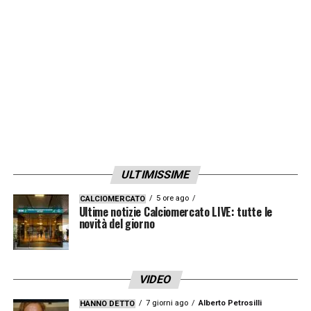
magnetica eseguiti presso il nostro
ospedale sponsor Medicana. Il nostro
giocatore, per il quale è previsto un
intervento chirurgico, ha iniziato la
riabilitazione prima dell’operazione»
.
LA PLAYLIST DELLE NOSTRE TOP NEWS
ULTIMISSIME
5 ore ago
CALCIOMERCATO
Ultime notizie Calciomercato LIVE: tutte le
novità del giorno
VIDEO
7 giorni ago
Alberto Petrosilli
HANNO DETTO