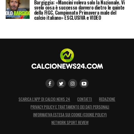
Bargiggia: «Mancini voleva solo la Nazionale. Vi
svelo cosa è successo davvero dietro le quinte
della FIGC. Campionato Primavera male del
calcio italiano» ESCLUSIVA e VIDEO
SCARICA L’APP DI CALCIO NEWS 24
CONTATTI
REDAZIONE
PRIVACY POLICY E TRATTAMENTO DEI DATI PERSONALI
INFORMATIVA ESTESA SUI COOKIE (COOKIE POLICY)
NETWORK SPORT REVIEW