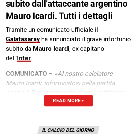
subito dall’attaccante argentino
Mauro Icardi. Tutti i dettagli
Tramite un comunicato ufficiale il
Galatasaray
ha annunciato il grave infortunio
subito da
Mauro Icardi
, ex capitano
dell’
Inter
.
COMUNICATO
–
«Al nostro calciatore
Mauro Icardi, infortunatosi nella partita
contro il Tottenham nella quarta settimana
READ MORE
di UEFA Europa League, è stata
diagnosticata la rottura del legamento
crociato anteriore del ginocchio destro e un
danno al menisco negli esami di risonanza
IL CALCIO DEL GIORNO