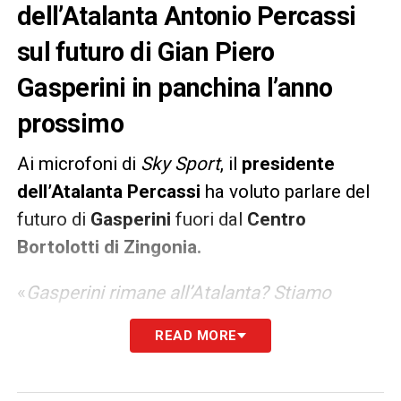
dell’Atalanta Antonio Percassi
sul futuro di Gian Piero
Gasperini in panchina l’anno
prossimo
Ai microfoni di
Sky Sport
, il
presidente
dell’Atalanta Percassi
ha voluto parlare del
futuro di
Gasperini
fuori dal
Centro
Bortolotti di Zingonia.
«
Gasperini rimane all’Atalanta? Stiamo
lavorando per le ultime cose
»
READ MORE
LA PLAYLIST DELLE NOSTRE TOP NEWS