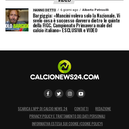
VIDEO
6 giorni ago
Alberto Petrosilli
HANNO DETTO
Bargiggia: «Mancini voleva solo la Nazionale. Vi
svelo cosa è successo davvero dietro le quinte
della FIGC. Campionato Primavera male del
calcio italiano» ESCLUSIVA e VIDEO
SCARICA L’APP DI CALCIO NEWS 24
CONTATTI
REDAZIONE
PRIVACY POLICY E TRATTAMENTO DEI DATI PERSONALI
INFORMATIVA ESTESA SUI COOKIE (COOKIE POLICY)