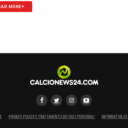
senatori della squadra come Pellegrini ed El
EAD MORE
ritiro estivo, previsto dal 10 luglio con una tappa
e prime mosse tecniche e tattiche.
 il
fidato vice Tullio Gritti
e punta a inserire
a cui Mimmo Borrelli
, figura chiave nel suo
abilmente integrato da elementi già presenti a
Simone Farelli
. In ottica rosa, si è parlato dei
Dovbyk
non sembrano sposarsi pienamente con il
entranti dai prestiti, come
Kumbulla
, saranno
rmanenza di Hermoso, per ragioni economiche e
 ci sono
Balerdi, Lucumì e Kossounou
. In
entre le alternative seguite sono
Lucca,
E
PRIVACY POLICY E TRATTAMENTO DEI DATI PERSONALI
INFORMATIVA ES