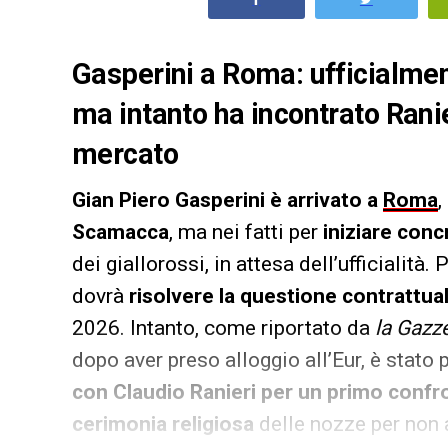
Gasperini a Roma: ufficialme
ma intanto ha incontrato Rani
mercato
Gian Piero Gasperini è arrivato a
Roma
,
Scamacca
, ma nei fatti per
iniziare con
dei giallorossi, in attesa dell’ufficialità.
dovrà
risolvere la questione contrattual
2026. Intanto, come riportato da
la Gazze
dopo aver preso alloggio all’Eur, è stato 
con Claudio Ranieri per un primo confr
cerimonia religiosa
delle nozze per non