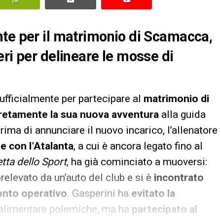
nte per il matrimonio di Scamacca,
eri per delineare le mosse di
 ufficialmente per partecipare al
matrimonio di
cretamente la sua nuova avventura
alla guida
 Prima di annunciare il nuovo incarico, l’allenatore
e con l’Atalanta
, a cui è ancora legato fino al
tta dello Sport
, ha già cominciato a muoversi:
prelevato da un’auto del club e si è
incontrato
onto operativo
. Gasperini ha
evitato la
 alimentare polemiche, ma ha
partecipato al