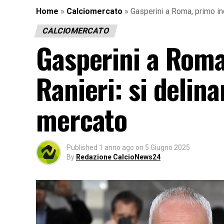
Home
»
Calciomercato
»
Gasperini a Roma, primo inc
CALCIOMERCATO
Gasperini a Roma
Ranieri: si delina
mercato
Published
1 anno ago
on
5 Giugno 2025
By
Redazione CalcioNews24