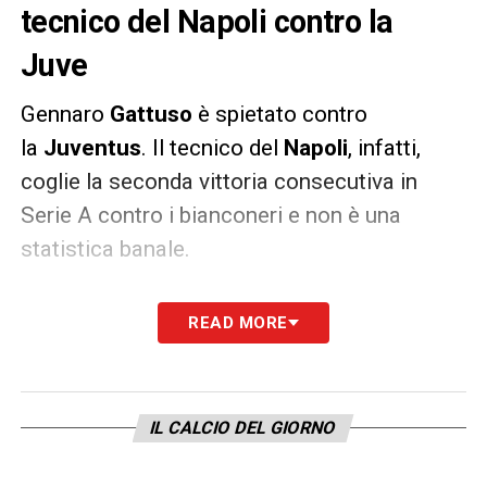
tecnico del Napoli contro la
Juve
Gennaro
Gattuso
è spietato contro
la
Juventus
. Il tecnico del
Napoli
, infatti,
coglie la seconda vittoria consecutiva in
Serie A contro i bianconeri e non è una
statistica banale.
Come lui infatti solo Marco
Giampaolo
READ MORE
capace di battere, con la Sampdoria, due
volte la
Juventus
in due campionati negli
ultimi 10 anni: un dato che fa riflettere sul
IL CALCIO DEL GIORNO
decennio bianconero.