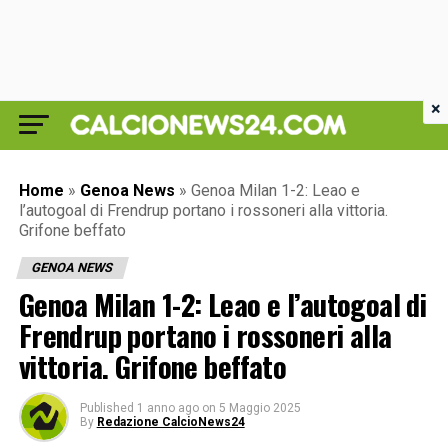
×
Home
»
Genoa News
»
Genoa Milan 1-2: Leao e
l’autogoal di Frendrup portano i rossoneri alla vittoria.
Grifone beffato
GENOA NEWS
Genoa Milan 1-2: Leao e l’autogoal di
Frendrup portano i rossoneri alla
vittoria. Grifone beffato
Published
1 anno ago
on
5 Maggio 2025
By
Redazione CalcioNews24