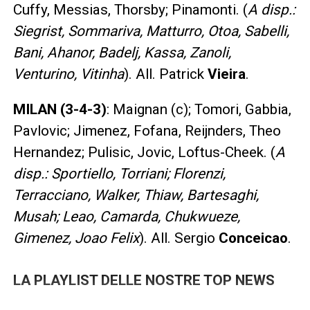
Cuffy, Messias, Thorsby; Pinamonti. (
A disp.:
Siegrist, Sommariva, Matturro, Otoa, Sabelli,
Bani, Ahanor, Badelj, Kassa, Zanoli,
Venturino, Vitinha
). All. Patrick
Vieira
.
MILAN (3-4-3)
: Maignan (c); Tomori, Gabbia,
Pavlovic; Jimenez, Fofana, Reijnders, Theo
Hernandez; Pulisic, Jovic, Loftus-Cheek. (
A
disp.: Sportiello, Torriani; Florenzi,
Terracciano, Walker, Thiaw, Bartesaghi,
Musah; Leao, Camarda, Chukwueze,
Gimenez, Joao Felix
). All. Sergio
Conceicao
.
LA PLAYLIST DELLE NOSTRE TOP NEWS