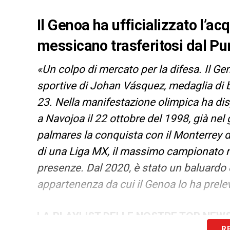
Il Genoa ha ufficializzato l’a
messicano trasferitosi dal Pu
«Un colpo di mercato per la difesa. Il Geno
sportive di Johan Vásquez, medaglia di 
23. Nella manifestazione olimpica ha dis
a Navojoa il 22 ottobre del 1998, già nel
palmares la conquista con il Monterrey
di una Liga MX, il massimo campionato m
presenze. Dal 2020, è stato un baluardo
appartenenza da cui il Genoa lo ha prele
LA PLAYLIST DELLE NOSTRE TOP NEW
R