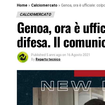
Home
»
Calciomercato
»
Genoa, ora è ufficiale: col
CALCIOMERCATO
Genoa, ora è uffi
difesa. Il comuni
Published
5 anni ago
on
16 Agosto 2021
By
Reparto tecnico