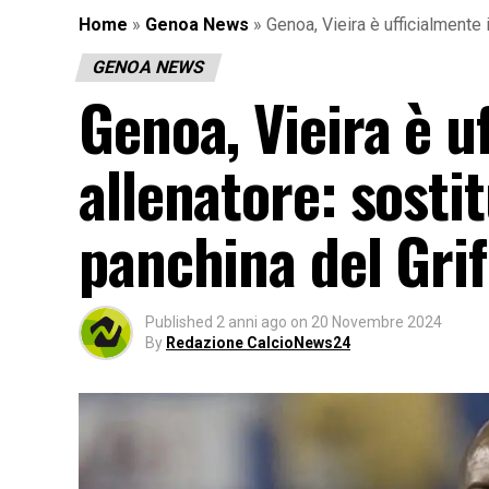
Home
»
Genoa News
»
Genoa, Vieira è ufficialmente 
GENOA NEWS
Genoa, Vieira è u
allenatore: sostit
panchina del Gri
Published
2 anni ago
on
20 Novembre 2024
By
Redazione CalcioNews24