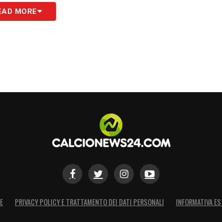
enuto mister!
»
EAD MORE
S
E
PRIVACY POLICY E TRATTAMENTO DEI DATI PERSONALI
INFORMATIVA ES