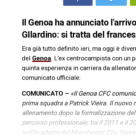
Il Genoa ha annunciato l’arrivo
GIlardino: si tratta del france
Era già tutto definito ieri, ma oggi è dive
del
Genoa
. L’ex centrocampista con un 
quinta esperienza in carriera da allenatore
comunicato ufficiale:
COMUNICATO –
«Il Genoa CFC comunica 
prima squadra a Patrick Vieira.
Il nuovo 
allenamento dopo la formalizzazione del c
percorso professionale, tra il 2011 e il
nell’Academy del Manchester City, Vieira 