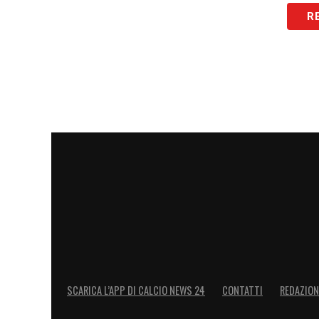
Nizza, Crystal Palace e Strasburgo.
Benv
R
LA PLAYLIST DELLE NOSTRE TOP NEW
SCARICA L’APP DI CALCIO NEWS 24
CONTATTI
REDAZION