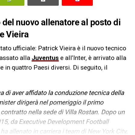
 del nuovo allenatore al posto di
se Vieira
ntato ufficiale: Patrick Vieira è il nuovo tecnico
passato alla
Juventus
e all’Inter, è arrivato alla
 in quattro Paesi diversi. Di seguito, il
di aver affidato la conduzione tecnica della
mister dirigerà nel pomeriggio il primo
ontratto nella sede di Villa Rostan.
Dopo un
 2015, da Executive Development Football
ha allenato in carriera i team di New York City,