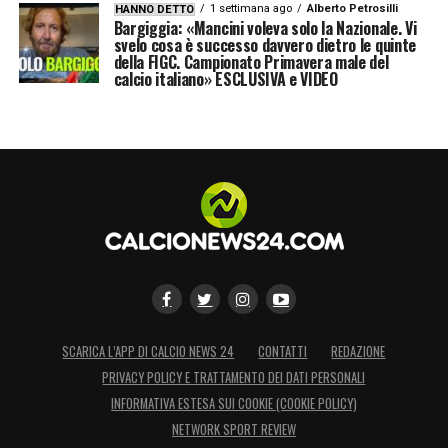
1 settimana ago
Alberto Petrosilli
HANNO DETTO
Bargiggia: «Mancini voleva solo la Nazionale. Vi
svelo cosa è successo davvero dietro le quinte
della FIGC. Campionato Primavera male del
calcio italiano» ESCLUSIVA e VIDEO
SCARICA L’APP DI CALCIO NEWS 24
CONTATTI
REDAZIONE
PRIVACY POLICY E TRATTAMENTO DEI DATI PERSONALI
INFORMATIVA ESTESA SUI COOKIE (COOKIE POLICY)
NETWORK SPORT REVIEW