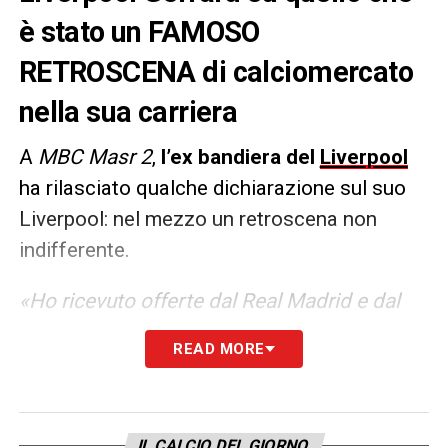
è stato un FAMOSO
RETROSCENA di calciomercato
nella sua carriera
A
MBC Masr 2
,
l’ex bandiera del
Liverpool
ha rilasciato qualche dichiarazione sul suo
Liverpool: nel mezzo un retroscena non
indifferente.
«Ho ricevuto offerte dal Real Madrid e dal
Chelsea, ma il mio cuore è sempre stato con
READ MORE
il Liverpool. Non mi sono mai pentito di
quella decisione. Se potessi tornare indietro
nel tempo, farei lo stesso»
IL CALCIO DEL GIORNO