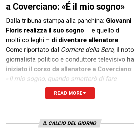
a Coverciano: «É il mio sogno»
Dalla tribuna stampa alla panchina:
Giovanni
Floris realizza il suo sogno
– e quello di
molti colleghi –
di diventare allenatore
.
Come riportato dal
Corriere della Sera
, il noto
giornalista politico e conduttore televisivo
ha
iniziato il corso da allenatore a Coverciano
:
«
Il mio sogno, quando smetterò di fare
questo lavoro –
aveva raccontato in una
READ MORE
intervista precedente al Corriere
– è
diventare allenatore di una squadra di
dilettanti e aprire una trattoria.
Vorrei tanto
IL CALCIO DEL GIORNO
seguire il corso a Coverciano, ma temo che
sia impossibile, pare serva il