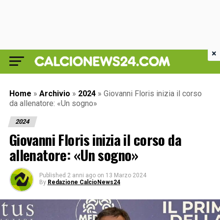
×
Home
»
Archivio
»
2024
»
Giovanni Floris inizia il corso
da allenatore: «Un sogno»
2024
Giovanni Floris inizia il corso da
allenatore: «Un sogno»
Published
2 anni ago
on
13 Marzo 2024
By
Redazione CalcioNews24