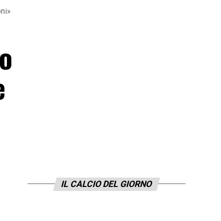
oni»
lo
e
IL CALCIO DEL GIORNO