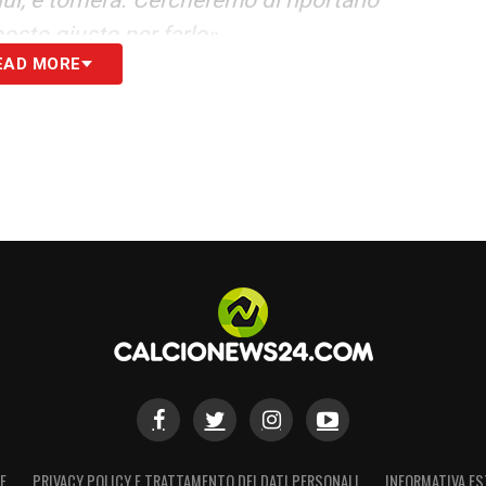
osto giusto per farlo».
EAD MORE
S
E
PRIVACY POLICY E TRATTAMENTO DEI DATI PERSONALI
INFORMATIVA ES