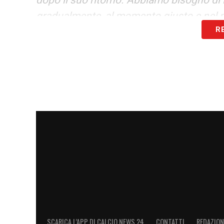
gradualmente, al momento giusto e nel p
R
LA PLAYLIST DELLE NOSTRE TOP NEW
SCARICA L’APP DI CALCIO NEWS 24
CONTATTI
REDAZION