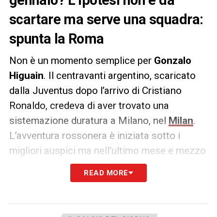
gennaio? L’ipotesi non è da
scartare ma serve una squadra:
spunta la Roma
Non è un momento semplice per
Gonzalo
Higuain
. Il centravanti argentino, scaricato
dalla Juventus dopo l’arrivo di Cristiano
Ronaldo, credeva di aver trovato una
sistemazione duratura a Milano, nel
Milan
.
L’avventura rossonera è iniziata sotto i
migliori auspici ma nell’ultimo mese e mezzo
le cose non sono andate nel versante giusto.
READ MORE
Il club rossonero inizia ad avere dei dubbi sul
riscatto del Pipita che non segna da 6 partite
di fila tra campionato e coppa. Secondo