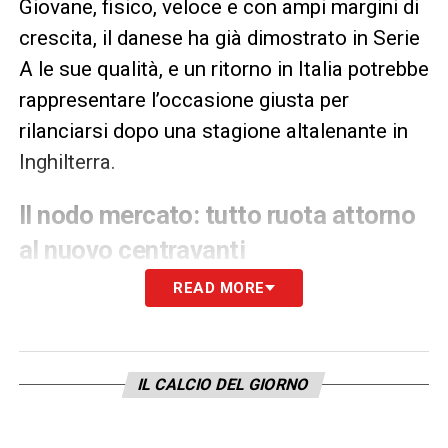
Giovane, fisico, veloce e con ampi margini di
crescita, il danese ha già dimostrato in Serie
A le sue qualità, e un ritorno in Italia potrebbe
rappresentare l’occasione giusta per
rilanciarsi dopo una stagione altalenante in
Inghilterra.
Il nodo mercato: tutto ruota attorno
al nuovo centravanti
READ MORE
Uno dei fattori chiave nella decisione sul
futuro di
Hojlund
sarà legato al mercato in
entrata del Manchester United. La società
inglese è infatti alla ricerca di un nuovo
IL CALCIO DEL GIORNO
centravanti di spessore internazionale
.
Qualora l’arrivo di un top player si