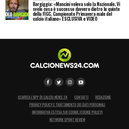
Bargiggia: «Mancini voleva solo la Nazionale. Vi
svelo cosa è successo davvero dietro le quinte
della FIGC. Campionato Primavera male del
calcio italiano» ESCLUSIVA e VIDEO
SCARICA L’APP DI CALCIO NEWS 24
CONTATTI
REDAZIONE
PRIVACY POLICY E TRATTAMENTO DEI DATI PERSONALI
INFORMATIVA ESTESA SUI COOKIE (COOKIE POLICY)
NETWORK SPORT REVIEW