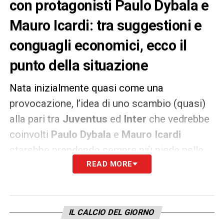
con protagonisti Paulo Dybala e
Mauro Icardi: tra suggestioni e
conguagli economici, ecco il
punto della situazione
Nata inizialmente quasi come una
provocazione, l’idea di uno scambio (quasi)
alla pari tra
Juventus
ed
Inter
che vedrebbe
coinvolti
Paulo Dybala
e
Mauro Icardi
starebbe prendendo sempre più piede nelle
idee di entrambe le dirigenze. A lasciare
READ MORE
spazio di manovra per una eventuale
operazione la valutazione quasi del tutto
simile dei cartellini di entrambi gli attaccanti
IL CALCIO DEL GIORNO